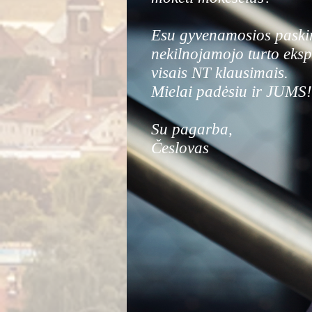
Esu gyvenamosios paskir
nekilnojamojo turto eksp
visais NT klausimais.
Mielai padėsiu ir JUMS!
Su pagarba,
Česlovas