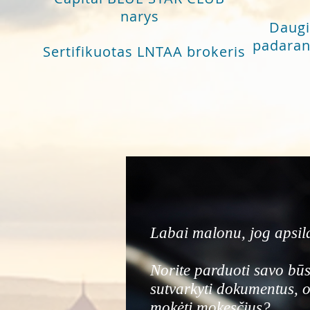
narys
Daugi
padarant
Sertifikuotas LNTAA brokeris
Labai malonu, jog apsil
Norite parduoti savo būs
sutvarkyti dokumentus, o 
mokėti mokesčius?