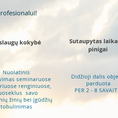
rofesionalui!
Sutaupytas laika
slaugų kokybė
pinigai
Nuolatinis
Didžioji
dalis obj
vimas seminaruose
parduota
iriuose renginiuose,
PER 2 - 8 SAVAI
uoseklus savo
nių žinių bei įgūdžių
tobulinimas