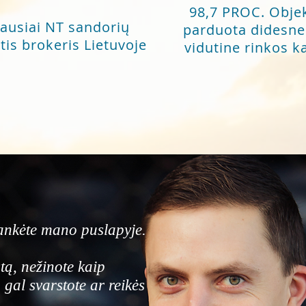
98,7 PROC. Obje
ausiai NT sandorių
parduota didesne
is brokeris Lietuvoje
vidutine rinkos k
ankėte mano puslapyje.
tą, nežinote kaip
gal svarstote ar reikės