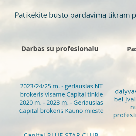
Patikėkite būsto pardavimą tikram p
Darbas su profesionalu
Pa
2023/24/25 m. - geriausias NT
dalyva
brokeris visame Capital tinkle
bei įva
2020 m. - 2023 m. - Geriausias
n
Capital brokeris Kauno mieste
profesi
Capital BLUE STAR CLUB