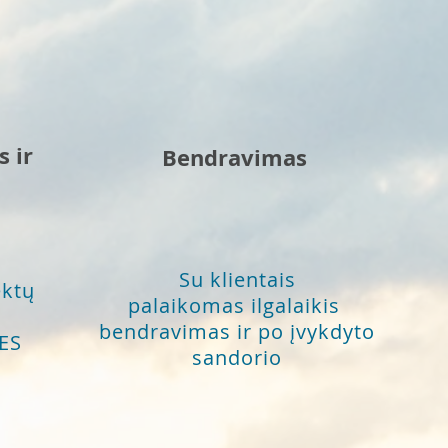
s ir
Bendravimas
Su klientais
ektų
palaikomas ilgalaikis
bendravimas ir po įvykdyto
TES
sandorio