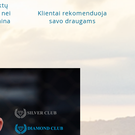
ktų
 nei
Klientai rekomenduoja
aina
savo draugams