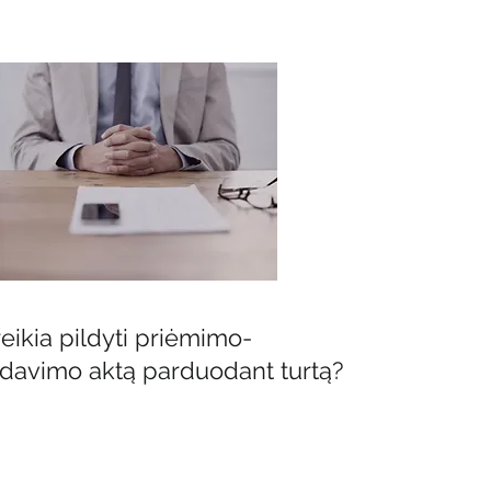
reikia pildyti priėmimo-
davimo aktą parduodant turtą?