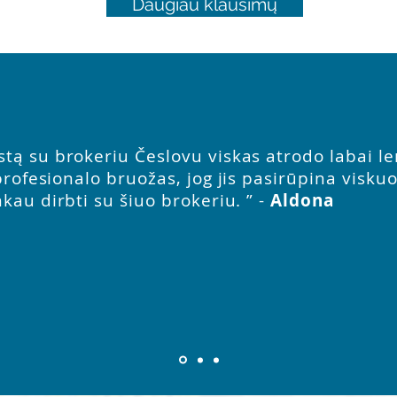
Daugiau klausimų
tą su brokeriu Česlovu viskas atrodo labai le
 profesionalo bruožas, jog jis pasirūpina visk
kau dirbti su šiuo brokeriu. ” -
Aldona