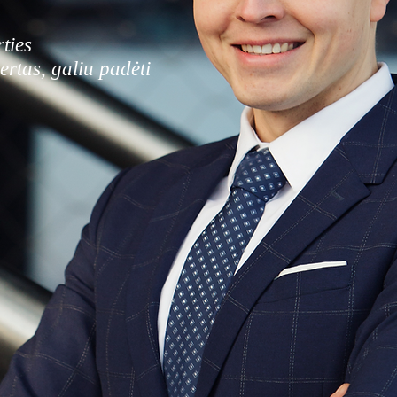
ties
ertas, galiu padėti