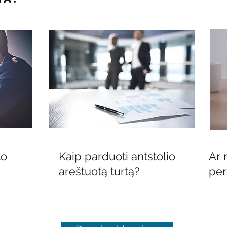
to
Kaip parduoti antstolio
Ar 
areštuotą turtą?
per