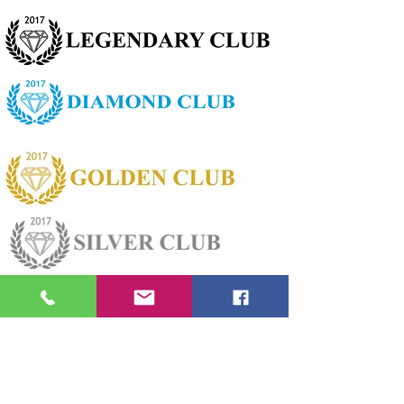
2017m. gruodžio mėn. CAPITAL
Kaunas TOP brokeris - I vieta;
2017m. gruodžio mėn. visos Lietuvos