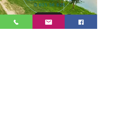
0 605 56 625
Siekiant užtikrinti naršymo kokybę šiame
puslapyje yra naudojami slapukai (angl.
cookies).