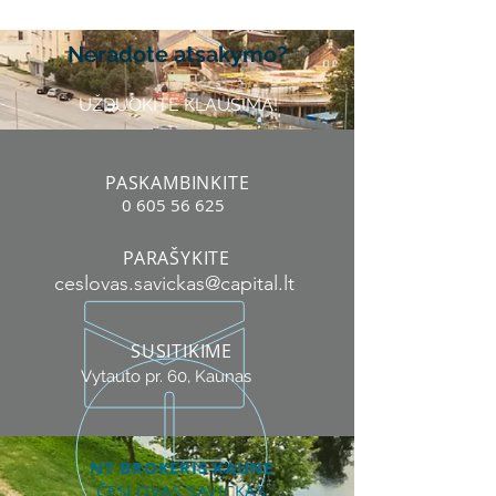
Neradote atsakymo?
UŽDUOKITE KLAUSIMĄ!
PASKAMBINKITE
0 605 56 625
PARAŠYKITE
ceslovas.savickas@capital.lt
SUSITIKIME
Vytauto pr. 60, Kaunas
NT BROKERIS KAUNE
ČESLOVAS SAVICKAS