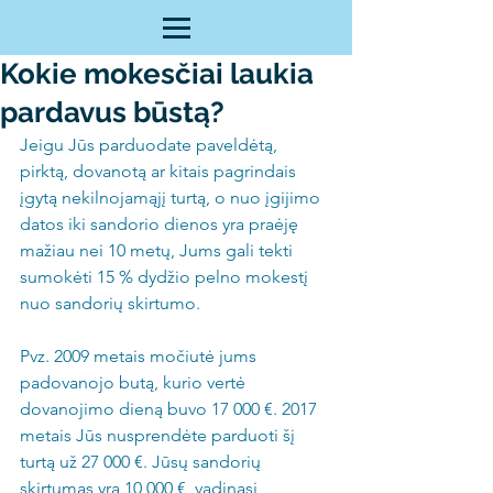
Kokie mokesčiai laukia
pardavus būstą?
Jeigu Jūs parduodate paveldėtą, 
pirktą, dovanotą ar kitais pagrindais 
įgytą nekilnojamąjį turtą, o nuo įgijimo 
datos iki sandorio dienos yra praėję 
mažiau nei 10 metų, Jums gali tekti 
sumokėti 15 % dydžio pelno mokestį 
nuo sandorių skirtumo. 
Pvz. 2009 metais močiutė jums 
padovanojo butą, kurio vertė 
dovanojimo dieną buvo 17 000 €. 2017 
metais Jūs nusprendėte parduoti šį 
turtą už 27 000 €. Jūsų sandorių 
skirtumas yra 10 000 €, vadinasi 