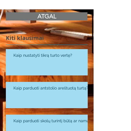
ATGAL
Kiti klausimai
Kaip nustatyti tikrą turto vertę?
Kaip parduoti antstolio areštuotą turtą?
Kaip parduoti skolų turintį būtą ar namą?