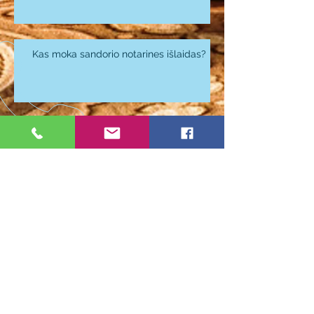
Kas moka sandorio notarines išlaidas?
Kiek kainuoja notaro išlaidos?
Kiek trunka būsto pardavimas?
PASKAMBINKITE
0 605 56 625