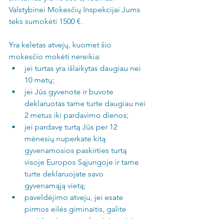
Valstybinei Mokesčių Inspekcijai Jums 
teks sumokėti 1500 €.
Yra keletas atvejų, kuomet šio 
mokesčio mokėti nereikia: 
jei turtas yra išlaikytas daugiau nei 
10 metų;  
jei Jūs gyvenote ir buvote 
deklaruotas tame turte daugiau nei 
2 metus iki pardavimo dienos;  
jei pardavę turtą Jūs per 12 
mėnesių nuperkate kitą 
gyvenamosios paskirties turtą 
visoje Europos Sąjungoje ir tame 
turte deklaruojate savo 
gyvenamąją vietą;  
paveldėjimo atveju, jei esate 
pirmos eilės giminaitis, galite 