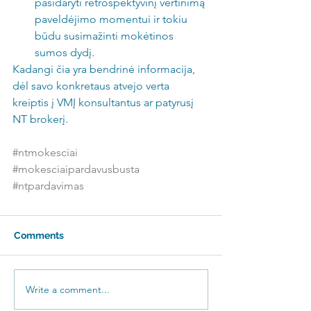
pasidaryti retrospektyvinį vertinimą 
paveldėjimo momentui ir tokiu 
būdu susimažinti mokėtinos 
sumos dydį. 
Kadangi čia yra bendrinė informacija, 
dėl savo konkretaus atvejo verta 
kreiptis į VMĮ konsultantus ar patyrusį 
NT brokerį.
#ntmokesciai
#mokesciaipardavusbusta
#ntpardavimas
Comments
Write a comment...