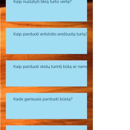
Kaip nustatyti tikrą turto vertę?
Kaip parduoti antstolio areštuotą turtą?
Kaip parduoti skolų turintį būtą ar namą?
Kada geriausia parduoti būstą?