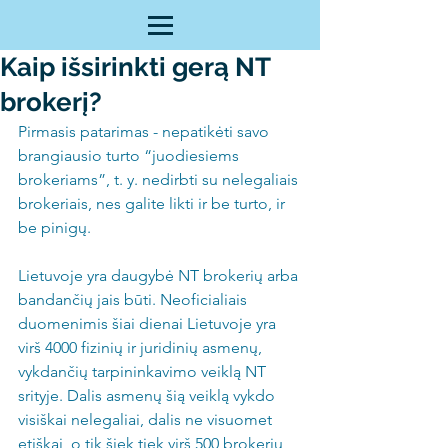
Kaip išsirinkti gerą NT
brokerį?
Pirmasis patarimas - nepatikėti savo 
brangiausio turto “juodiesiems 
brokeriams”, t. y. nedirbti su nelegaliais 
brokeriais, nes galite likti ir be turto, ir 
be pinigų.
Lietuvoje yra daugybė NT brokerių arba 
bandančių jais būti. Neoficialiais 
duomenimis šiai dienai Lietuvoje yra 
virš 4000 fizinių ir juridinių asmenų, 
vykdančių tarpininkavimo veiklą NT 
srityje. Dalis asmenų šią veiklą vykdo 
visiškai nelegaliai, dalis ne visuomet 
etiškai, o tik šiek tiek virš 500 brokerių 