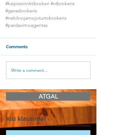
#kaipissirinktibrokeri
#ntbrokeris
#gerasbrokeris
#nekilnojamojoturtobrokeris
#pardavimoagentas
Comments
Write a comment...
ATGAL
Kiti klausimai