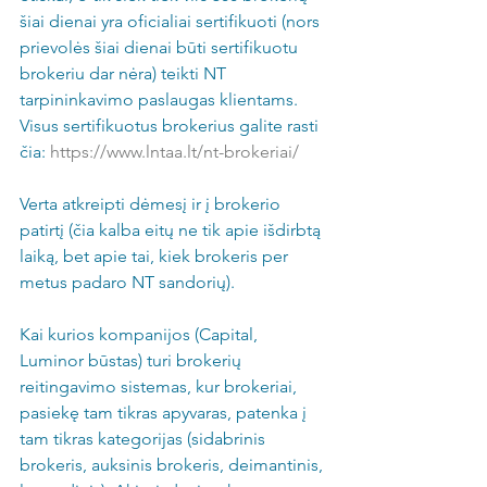
šiai dienai yra oficialiai sertifikuoti (nors 
prievolės šiai dienai būti sertifikuotu 
brokeriu dar nėra) teikti NT 
tarpininkavimo paslaugas klientams. 
Visus sertifikuotus brokerius galite rasti 
čia: 
https://www.lntaa.lt/nt-brokeriai/
Verta atkreipti dėmesį ir į brokerio 
patirtį (čia kalba eitų ne tik apie išdirbtą 
laiką, bet apie tai, kiek brokeris per 
metus padaro NT sandorių).
Kai kurios kompanijos (Capital, 
Luminor būstas) turi brokerių 
reitingavimo sistemas, kur brokeriai, 
pasiekę tam tikras apyvaras, patenka į 
tam tikras kategorijas (sidabrinis 
brokeris, auksinis brokeris, deimantinis, 