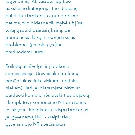
legendinis). Akivaizdu, jog kuo 
aukštesnė kategorija, tuo didesnę 
patirti turi brokeris, o kuo didesnė 
patirtis, tuo didesnė tikimybė už jūsų 
turtą gauti didžiausią kainą, per 
trumpiausią laiką ir išspręsti visas 
problemas (jei tokių yra) su 
parduodamu turtu.
Reikėtų atsižvelgti ir į brokerio 
specializaciją. Universalių brokerių 
nebūna (kas tinka viskam - netinka 
niekam). Tad jei planuojate pirkti ar 
parduoti komercinės paskirties objektą 
- kreipkitės į komercinio NT brokerius, 
jei sklypą - kreipkitės į sklypų brokerius, 
jei gyvenamąjį NT - kreipkitės į 
gyvenamojo NT specialistus.